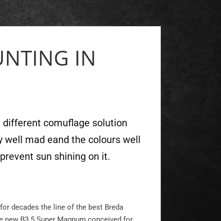
UNTING IN
a different comuflage solution
y well mad eand the colours well
prevent sun shining on it.
or decades the line of the best Breda
the new B3.5 Super Magnum conceived for