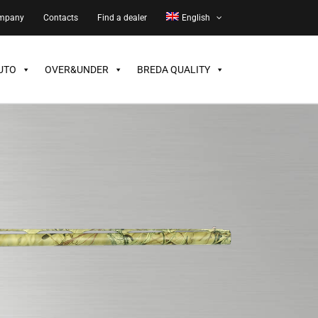
ompany
Contacts
Find a dealer
English
UTO
OVER&UNDER
BREDA QUALITY