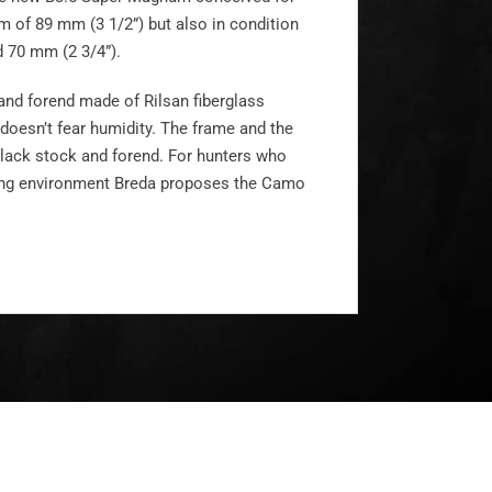
m of 89 mm (3 1/2”) but also in condition
d 70 mm (2 3/4”).
 and forend made of Rilsan fiberglass
 doesn’t fear humidity. The frame and the
 black stock and forend. For hunters who
nding environment Breda proposes the Camo