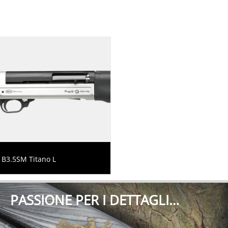
B3.5SM Titano L
PASSIONE PER I DETTAGLI…