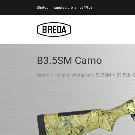
Skip
Shotgun manufacturer since 1953
to
content
B3.5SM Camo
Home
>
Hunting shotguns
>
B3.5SM
>
B3.5SM 