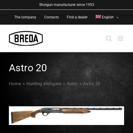
Skip
Shotgun manufacturer since 1953
to
The company
Contacts
Find a dealer
English
content
Astro 20
Home
>
Hunting shotguns
>
Astro
>
Astro 20