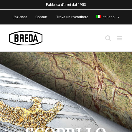
Salta
Fabbrica d'armi dal 1953
al
L’azienda
Contatti
Trova un rivenditore
Italiano
contenuto