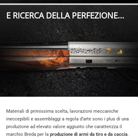
E RICERCA DELLA PERFEZIONE...
Materiali di primissima scelta, lavorazioni meccaniche
ineccepibili e assemblaggi a regola d’arte sono i plus di una
produzione ad elevato valore aggiunto che caratterizza il
marchio Breda per la
produzione di armi da tiro e da caccia
.