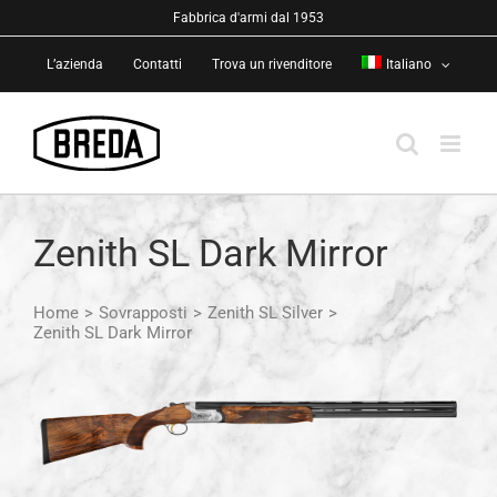
Salta
Fabbrica d'armi dal 1953
al
L’azienda
Contatti
Trova un rivenditore
Italiano
contenuto
Zenith SL Dark Mirror
Home
>
Sovrapposti
>
Zenith SL Silver
>
Zenith SL Dark Mirror