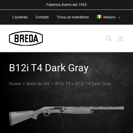
Salta
Fabbrica d'armi dal 1953
al
L’azienda
Contatti
Trova un rivenditore
Italiano
contenuto
B12i T4 Dark Gray
Home
>
Armi da tiro
>
B12i T4
>
B12i T4 Dark Gray