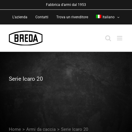
Salta
Fabbrica d'armi dal 1953
al
L’azienda
Contatti
Trova un rivenditore
Italiano
contenuto
Serie Icaro 20
Home
>
Armi da caccia
>
Serie Icaro 20