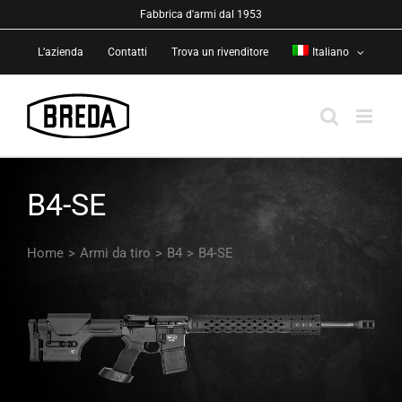
Salta
Fabbrica d'armi dal 1953
al
L’azienda
Contatti
Trova un rivenditore
Italiano
contenuto
B4-SE
Home
>
Armi da tiro
>
B4
>
B4-SE